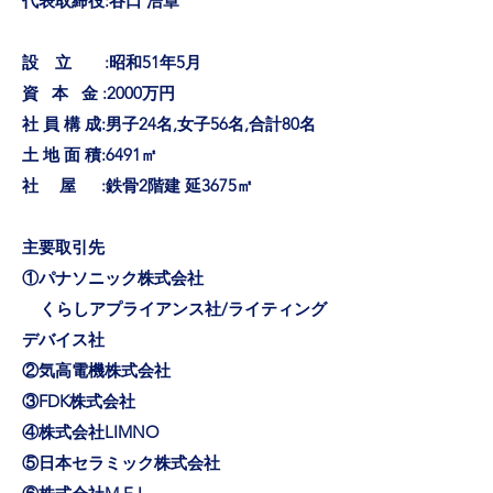
代表取締役:谷口 浩章
設 立 :昭和51年5月
資 本 金 :2000万円
社 員 構 成:男子24名,女子56名,合計80名
土 地 面 積:6491㎡
社 屋 :鉄骨2階建 延3675㎡
主要取引先
①パナソニック株式会社
くらしアプライアンス社/ライティング
デバイス社
②気高電機株式会社
③FDK株式会社
④株式会社LIMNO
⑤日本セラミック株式会社