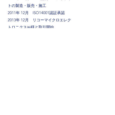
トの製造・販売・施工
2011年 12月 ISO14001認証承認
2013年 12月 リコーマイクロエレク
トロニクス㈱様と取引開始
2014年 5月 ㈱フジックを実装工場
として合併
2014年 7月 鳥取営業所開設
2018年 5月 EOD花卉栽培照明販売
2021年 5月 電池二次加工スタート
品質保証
​お客様のNo.1パートナーを目指して