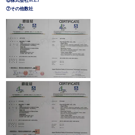
​⑥株式会社M.E.I
⑦その他数社